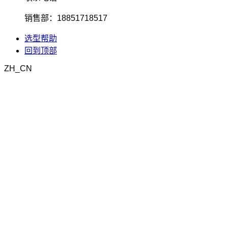
销售部：18851718517
选型帮助
回到顶部
ZH_CN