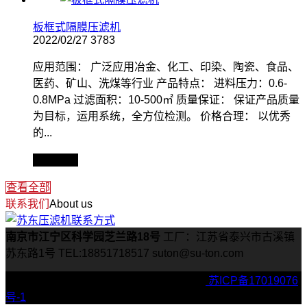
板框式隔膜压滤机
2022/02/27
3783
应用范围： 广泛应用冶金、化工、印染、陶瓷、食品、
医药、矿山、洗煤等行业 产品特点： 进料压力：0.6-
0.8MPa 过滤面积：10-500㎡ 质量保证： 保证产品质量
为目标，运用系统，全方位检测。 价格合理： 以优秀
的...
查看全文
查看全部
联系我们
About us
南京市江宁区科学园芝兰路18号
工厂：江苏省泰兴市古溪镇
苏东路1号
TEL:18851718517
suton@su-ton.com
Copyright © 2022 suton压滤机 版权所有 |
苏ICP备17019076
号-1