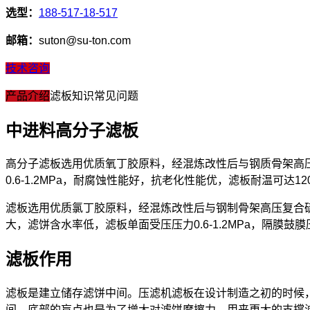
选型：
188-517-18-517
邮箱：
suton@su-ton.com
技术咨询
产品介绍
滤板知识
常见问题
中进料高分子滤板
高分子滤板选用优质氧丁胶原料，经混炼改性后与钢质骨架高
0.6-1.2MPa，耐腐蚀性能好，抗老化性能优，滤板耐温可
滤板选用优质氯丁胶原料，经混炼改性后与钢制骨架高压复合
大，滤饼含水率低，滤板单面受压压力0.6-1.2MPa，隔膜鼓膜
滤板作用
滤板是建立储存滤饼中间。压滤机滤板在设计制造之初的时候
间，底部的盲点也是为了增大对滤饼摩擦力，用来更大的支撑