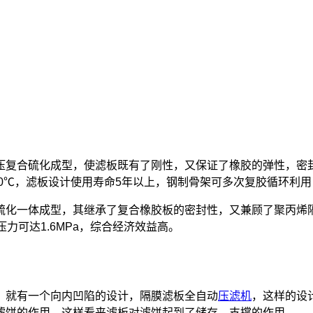
压复合硫化成型，使滤板既有了刚性，又保证了橡胶的弹性，密
达120℃，滤板设计使用寿命5年以上，钢制骨架可多次复胶循环利
硫化一体成型，其继承了复合橡胶板的密封性，又兼顾了聚丙烯隔
压力可达1.6MPa，综合经济效益高。
，就有一个向内凹陷的设计，隔膜滤板全自动
压滤机
，这样的设
滤饼的作用。这样看来滤板对滤饼起到了储存、支撑的作用。