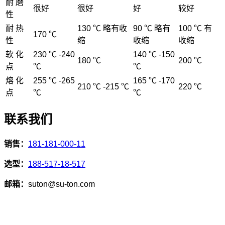
耐 磨
很好
很好
好
较好
性
耐 热
130 ℃ 略有收
90 ℃ 略有
100 ℃ 有
170 ℃
性
缩
收缩
收缩
软 化
230 ℃ -240
140 ℃ -150
180 ℃
200 ℃
点
℃
℃
熔 化
255 ℃ -265
165 ℃ -170
210 ℃ -215 ℃
220 ℃
点
℃
℃
联系我们
销售：
181-181-000-11
选型：
188-517-18-517
邮箱：
suton@su-ton.com