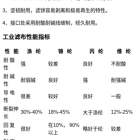
3、坚韧耐用，滤饼容易剥离和极易再生的特性。
4、接口处采用耐酸耐碱线缝制，经久耐用。
工业滤布性能指标
性 能
涤 纶
锦 纶
丙 纶
维 纶
耐 酸
强
较差
良好
不耐酸
性
耐 碱
耐弱碱
良好
强
耐强碱
性
导 电
很差
较好
良好
一般
性
断裂伸
30%-40%
18%-45%
12%-25%
大于涤纶
长
回 复
在10%， 90%
很好
略好于纶
较差
性
以上