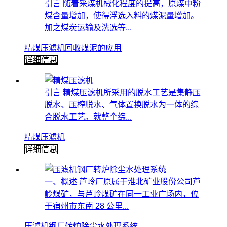
引言 随着采煤机械化程度的提高，原煤中粉
煤含量增加，使得浮选入料的煤泥量增加。
加之煤炭运输及洗选等...
精煤压滤机回收煤泥的应用
详细信息
引言 精煤压滤机所采用的脱水工艺是集静压
脱水、压榨脱水、气体置换脱水为一体的综
合脱水工艺。就整个综...
精煤压滤机
详细信息
一、概述 芦岭厂原属于淮北矿业股份公司芦
岭煤矿，与芦岭煤矿在同一工业广场内，位
于宿州市东南 28 公里...
压滤机钢厂转炉除尘水处理系统