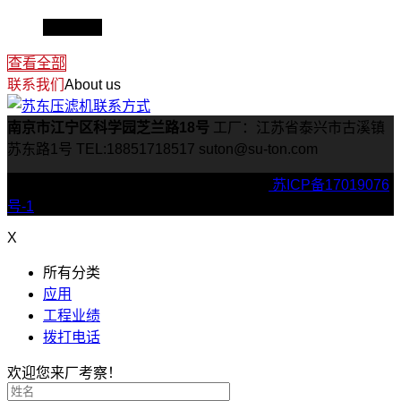
查看全文
查看全部
联系我们
About us
南京市江宁区科学园芝兰路18号
工厂：江苏省泰兴市古溪镇
苏东路1号
TEL:18851718517
suton@su-ton.com
Copyright © 2022 suton压滤机 版权所有 |
苏ICP备17019076
号-1
X
所有分类
应用
工程业绩
拨打电话
欢迎您来厂考察！