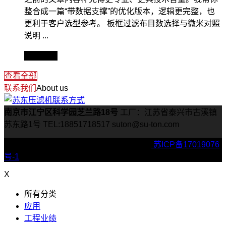
整合成一篇“带数据支撑”的优化版本，逻辑更完整，也
更利于客户选型参考。 板框过滤布目数选择与微米对照
说明 ...
查看全文
查看全部
联系我们
About us
南京市江宁区科学园芝兰路18号
工厂：江苏省泰兴市古溪镇
苏东路1号
TEL:18851718517
suton@su-ton.com
Copyright © 2022 suton压滤机 版权所有 |
苏ICP备17019076
号-1
X
所有分类
应用
工程业绩