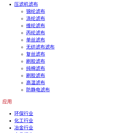
压滤机滤布
锦纶滤布
涤纶滤布
维纶滤布
丙纶滤布
单丝滤布
无纺滤布滤布
复丝滤布
刷胶滤布
纯棉滤布
刷胶滤布
高温滤布
防静电滤布
应用
环保行业
化工行业
冶金行业