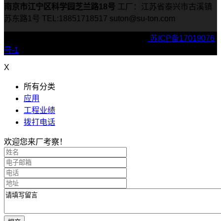
南京市江宁区科学园芝兰路18号
工厂：江苏省泰兴市古溪镇
苏东路1号
TEL:18851718517
suton@su-ton.com
Copyright © 2022 suton压滤机 版权所有 |
苏ICP备17019076
号-1
X
所有分类
应用
工程业绩
拨打电话
欢迎您来厂考察！